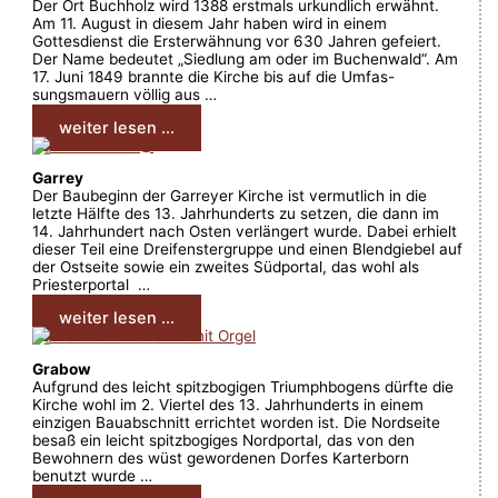
Der Ort Buchholz wird 1388 erstmals urkundlich erwähnt.
Am 11. August in diesem Jahr haben wird in einem
Gottesdienst die Ersterwähnung vor 630 Jahren gefeiert.
Der Name bedeutet „Siedlung am oder im Buchenwald“. Am
17. Juni 1849 brannte die Kirche bis auf die Umfas-
sungsmauern völlig aus …
weiter lesen ...
Garrey
Der Baubeginn der Garreyer Kirche ist vermutlich in die
letzte Hälfte des 13. Jahrhunderts zu setzen, die dann im
14. Jahrhundert nach Osten verlängert wurde. Dabei erhielt
dieser Teil eine Dreifenstergruppe und einen Blendgiebel auf
der Ostseite sowie ein zweites Südportal, das wohl als
Priesterportal …
weiter lesen ...
Grabow
Aufgrund des leicht spitzbogigen Triumphbogens dürfte die
Kirche wohl im 2. Viertel des 13. Jahrhunderts in einem
einzigen Bauabschnitt errichtet worden ist. Die Nordseite
besaß ein leicht spitzbogiges Nordportal, das von den
Bewohnern des wüst gewordenen Dorfes Karterborn
benutzt wurde …