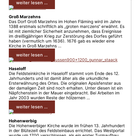
weiter lesen ...
Groß Marzehns
Das Dorf Groß Marzehns im Hohen Fläming wird im Jahre
1388 erstmals schriftlich als „groten marczens“ erwähnt. Es
ist mit ziemlicher Sicherheit anzunehmen, dass Ereignisse
im dreißigjährigen Krieg zur Zerstörung des Dorfes geführt
haben (vermutlich um 1636). 1676 gab es wieder eine
Kirche in Groß Marzehns …
weiter lesen ...
Haseloff
Die Feldsteinkirche in Haseloff stammt vom Ende des 12.
Jahrhunderts und ist damit älter als die urkundliche
Ersterwähnung des Ortes. Die originalen Apsisfenster aus
der damaligen Zeit sind noch erhalten. Unter diesen ist ein
Näpfchenstein in der Mauer eingebracht. Bei Arbeiten im
Jahr 2003 wurden Reste der hölzernen …
weiter lesen ...
Hohenwerbig
Die Hohenwerbiger Kirche wurde im frühen 13. Jahrhundert
in der Blütezeit des Feldsteinbaus errichtet. Das Westportal
wurde um 1700 verschlossen, als ein erster Turmaufbau