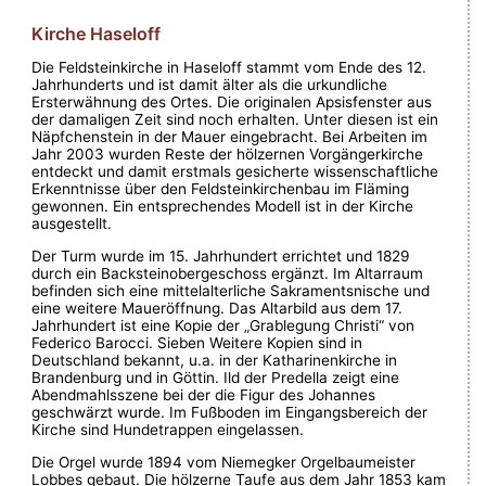
Kirche Haseloff
Die Feldsteinkirche in Haseloff stammt vom Ende des 12.
Jahrhunderts und ist damit älter als die urkundliche
Ersterwähnung des Ortes. Die originalen Apsisfenster aus
der damaligen Zeit sind noch erhalten. Unter diesen ist ein
Näpfchenstein in der Mauer eingebracht. Bei Arbeiten im
Jahr 2003 wurden Reste der hölzernen Vorgängerkirche
entdeckt und damit erstmals gesicherte wissenschaftliche
Erkenntnisse über den Feldsteinkirchenbau im Fläming
gewonnen. Ein entsprechendes Modell ist in der Kirche
ausgestellt.
Der Turm wurde im 15. Jahrhundert errichtet und 1829
durch ein Backsteinobergeschoss ergänzt. Im Altarraum
befinden sich eine mittelalterliche Sakramentsnische und
eine weitere Maueröffnung. Das Altarbild aus dem 17.
Jahrhundert ist eine Kopie der „Grablegung Christi“ von
Federico Barocci. Sieben Weitere Kopien sind in
Deutschland bekannt, u.a. in der Katharinenkirche in
Brandenburg und in Göttin. Ild der Predella zeigt eine
Abendmahlsszene bei der die Figur des Johannes
geschwärzt wurde. Im Fußboden im Eingangsbereich der
Kirche sind Hundetrappen eingelassen.
Die Orgel wurde 1894 vom Niemegker Orgelbaumeister
Lobbes gebaut. Die hölzerne Taufe aus dem Jahr 1853 kam