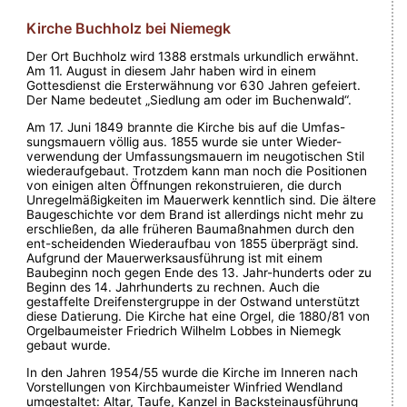
Kirche Buchholz bei Niemegk
Der Ort Buchholz wird 1388 erstmals urkundlich erwähnt.
Am 11. August in diesem Jahr haben wird in einem
Gottesdienst die Ersterwähnung vor 630 Jahren gefeiert.
Der Name bedeutet „Siedlung am oder im Buchenwald“.
Am 17. Juni 1849 brannte die Kirche bis auf die Umfas-
sungsmauern völlig aus. 1855 wurde sie unter Wieder-
verwendung der Umfassungsmauern im neugotischen Stil
wiederaufgebaut. Trotzdem kann man noch die Positionen
von einigen alten Öffnungen rekonstruieren, die durch
Unregelmäßigkeiten im Mauerwerk kenntlich sind. Die ältere
Baugeschichte vor dem Brand ist allerdings nicht mehr zu
erschließen, da alle früheren Baumaßnahmen durch den
ent-scheidenden Wiederaufbau von 1855 überprägt sind.
Aufgrund der Mauerwerksausführung ist mit einem
Baubeginn noch gegen Ende des 13. Jahr-hunderts oder zu
Beginn des 14. Jahrhunderts zu rechnen. Auch die
gestaffelte Dreifenstergruppe in der Ostwand unterstützt
diese Datierung. Die Kirche hat eine Orgel, die 1880/81 von
Orgelbaumeister Friedrich Wilhelm Lobbes in Niemegk
gebaut wurde.
In den Jahren 1954/55 wurde die Kirche im Inneren nach
Vorstellungen von Kirchbaumeister Winfried Wendland
umgestaltet: Altar, Taufe, Kanzel in Backsteinausführung