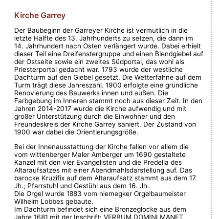
Kirche Garrey
Der Baubeginn der Garreyer Kirche ist vermutlich in die
letzte Hälfte des 13. Jahrhunderts zu setzen, die dann im
14. Jahrhundert nach Osten verlängert wurde. Dabei erhielt
dieser Teil eine Dreifenstergruppe und einen Blendgiebel auf
der Ostseite sowie ein zweites Südportal, das wohl als
Priesterportal gedacht war. 1793 wurde der westliche
Dachturm auf den Giebel gesetzt. Die Wetterfahne auf dem
Turm trägt diese Jahreszahl. 1900 erfolgte eine gründliche
Renovierung des Bauwerks innen und außen. Die
Farbgebung im Inneren stammt noch aus dieser Zeit. In den
Jahren 2014-2017 wurde die Kirche aufwendig und mit
großer Unterstützung durch die Einwohner und den
Freundeskreis der Kirche Garrey saniert. Der Zustand von
1900 war dabei die Orientierungsgröße.
Bei der Innenausstattung der Kirche fallen vor allem die
vom wittenberger Maler Amberger um 1690 gestaltete
Kanzel mit den vier Evangelisten und die Predella des
Altaraufsatzes mit einer Abendmahlsdarstellung auf. Das
barocke Kruzifix auf dem Altaraufsatz stammt aus dem 17.
Jh.; Pfarrstuhl und Gestühl aus dem 16. Jh.
Die Orgel wurde 1883 vom niemegker Orgelbaumeister
Wilhelm Lobbes gebaute.
Im Dachturm befindet sich eine Bronzeglocke aus dem
Jahre 1681 mit der Inschrift: VERBUM DOMINI MANET